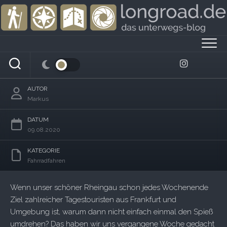
Skip
to
content
Stadtrundfahrt im Grünen – der Frankfurter
GrünGürtel-Radrundweg
AUTOR
Markus
DATUM
09.08.2020
KATEGORIE
Fahrradfahren
Wenn unser schöner Rheingau schon jedes Wochenende
Ziel zahlreicher Tagestouristen aus Frankfurt und
Umgebung ist, warum dann nicht einfach einmal den Spieß
umdrehen? Das haben wir uns vergangene Woche gedacht