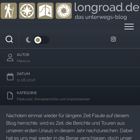
Skip
to
content
Urlaub im Ostallgäu – zwischen Bergen,
Schlössern und Seen
AUTOR
Markus
DATUM
11.08.2016
KATEGORIE
Featured
,
Reiseberichte und Impressionen
Nachdem einmal wieder für längere Zeit Flaute auf diesem
Blog herrschte, wird es Zeit, die Berichte und Touren aus
unseren ersten Urlaub in diesem Jahr nachzureichen. Dabei
hat es uns mal wieder in die Berge verschlagen, doch unser