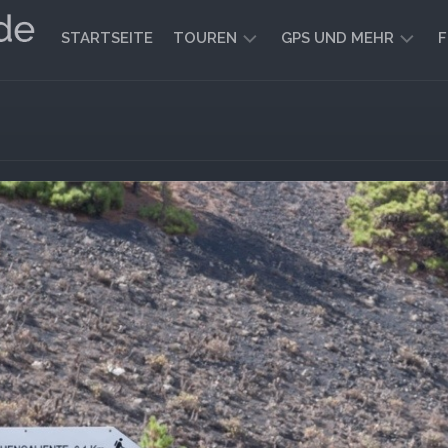
STARTSEITE
TOUREN
GPS UND MEHR
F
WANDERN
KARTEN
UND
FAHRRADFAHREN
WEGE
GEOCACHING