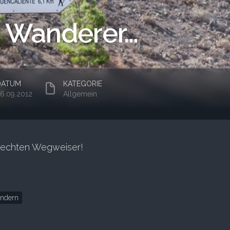
 Wanderer…
DATUM
KATEGORIE
6.09.2012
Allgemein
rechten Wegweiser!
ndern