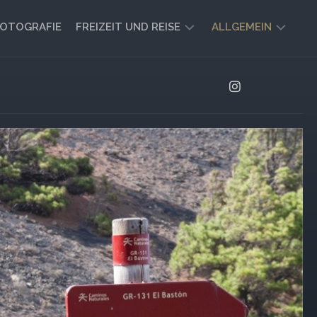
OTOGRAFIE
FREIZEIT UND REISE
ALLGEMEIN
CAMPING
AKTUELL
UND
AUSBLICK
VANLIFE
REISEBERICHTE
UND
IMPRESSIONEN
FREIZEIT-
TIPPS