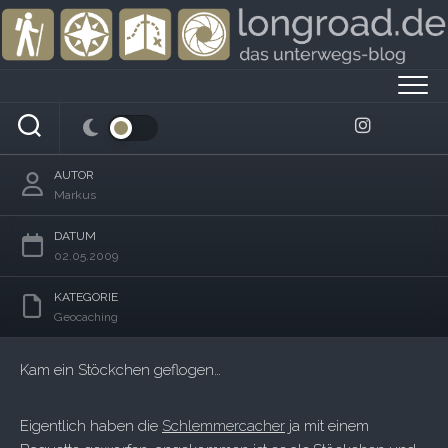
Skip
to
content
Beule am Kopf
AUTOR
Markus
DATUM
02.05.2009
KATEGORIE
Geocaching
Kam ein Stöckchen geflogen…
Eigentlich haben die
Schlemmercacher
ja mit einem