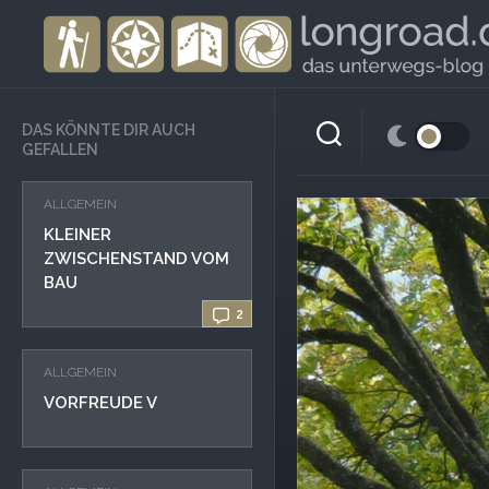
Skip
to
content
DAS KÖNNTE DIR AUCH
GEFALLEN
ALLGEMEIN
KLEINER
ZWISCHENSTAND VOM
BAU
2
ALLGEMEIN
VORFREUDE V