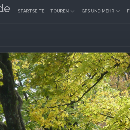
STARTSEITE
TOUREN
GPS UND MEHR
F
WANDERN
KARTEN
UND
FAHRRADFAHREN
WEGE
GEOCACHING