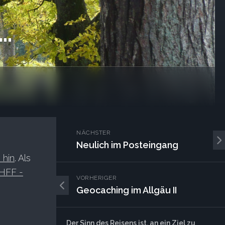
e…
NÄCHSTER
Neulich im Posteingang
 hin
. Als
HFF -
VORHERIGER
Geocaching im Allgäu II
Der Sinn des Reisens ist, an ein Ziel zu