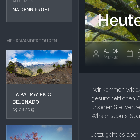
ALLGEMEIN
NA DENN PROST…
Heute 
MEHR WANDERTOUREN
AUTOR
Markus
0
…wir kommen wiede
LA PALMA: PICO
gesundheitlichen G
BEJENADO
unseren Stellvertr
09.08.2019
Whale-scouts’ Sou
Jetzt geht es aber