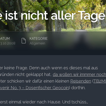
ist nicht aller Tag
DATUM
KATEGORIE
3.10.2008
Allgemein
r keine Frage. Denn auch wenn es dieses mal aus
ründen nicht geklappt hat,
da wollen wir immmer noch
eter schicken wir dafür einen kleinen
Reisenden
(
TB2M
venir No. 3 – Dosenfischer Geocoin
) dorthin.
 erst einmal wieder nach Hause. Und tschüss…