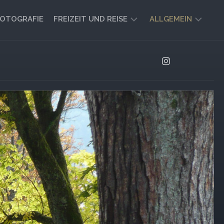
OTOGRAFIE
FREIZEIT UND REISE
ALLGEMEIN
CAMPING
AKTUELL
UND
AUSBLICK
VANLIFE
REISEBERICHTE
UND
IMPRESSIONEN
FREIZEIT-
TIPPS