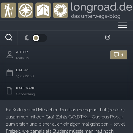
Skip
to
content
Making of Quercus Robur IV
AUTOR
1
Markus
DATUM
15.07.2008
KATEGORIE
Geocaching
Ex-Kollege und Mitcacher Jan alias rheingauer hat (gestern)
zusammen mit den Graf-Zahls
GC1DTY4 - Quercus Robur
zum ersten und bisher auch einzigen mal gehoben – soviel
Freizeit, wie damals als Student müsste man halt noch