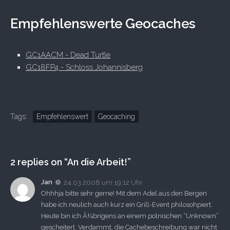
Empfehlenswerte Geocaches
GC1AACM - Dead Turtle
GC18FP4 - Schloss Johannisberg
Tags:
Empfehlenswert
Geocaching
2 replies on “An die Arbeit!”
Jan
24.03.2008 um 19:12 Uhr
Ohhhja bitte sehr gerne! Mit dem Adel aus den Bergen
habe ich neulich auch kurz ein Grill-Event philosohpiert.
Heute bin ich Ã¼brigens an einem polnischen “Unknown”
gescheitert. Verdammt, die Cachebeschreibung war nicht