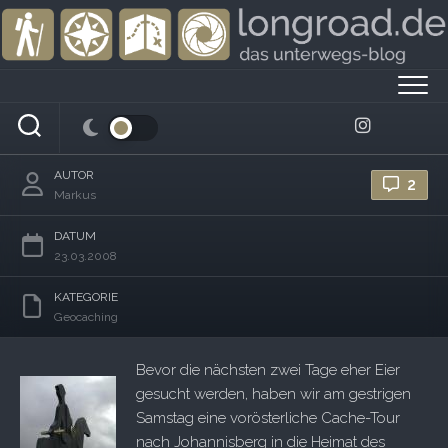
Skip
to
content
An die Arbeit!
AUTOR
2
Markus
DATUM
23.03.2008
KATEGORIE
Geocaching
Bevor die nächsten zwei Tage eher Eier
gesucht werden, haben wir am gestrigen
Samstag eine vorösterliche Cache-Tour
nach Johannisberg in die Heimat des