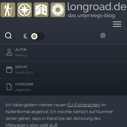
Skip
to
content
Unterwegs auf Europas Straßen
AUTOR
Markus
DATUM
16.08.2007
KATEGORIE
Allgemein
Ich habe gestern meinen neuen
EU-Führerschein
im
Kartenformat abgeholt. Ich möchte nämlich auf Nummer
sicher gehen, dass in Irland bei der Abholung des
Mietwagens alles glatt läuft.